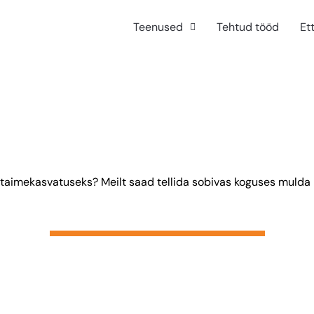
Teenused
Tehtud tööd
Et
õi taimekasvatuseks? Meilt saad tellida sobivas koguses muld