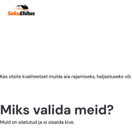
Mulla müük
Mulla müük
Kas otsite kvaliteetset mulda aia rajamiseks, haljastuseks v
Miks valida meid?
Muld on sõelutud ja ei sisalda kive.