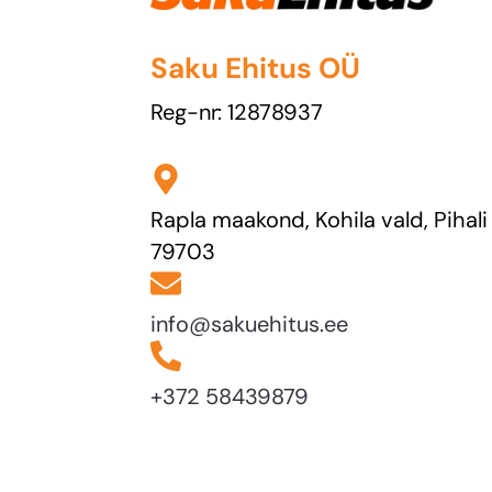
Saku Ehitus OÜ
Reg-nr: 12878937
Rapla maakond, Kohila vald, Pihali k
79703
info@sakuehitus.ee
+372 58439879