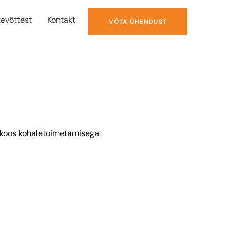
tevõttest
Kontakt
VÕTA ÜHENDUST
a koos kohaletoimetamisega.